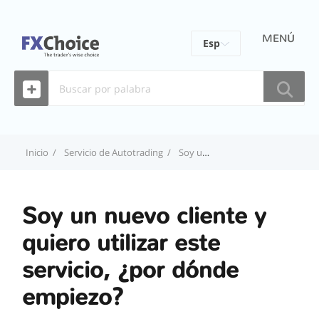
MENÚ
Esp
Eng
Fra
Por
Inicio
Servicio de Autotrading
Soy un nuevo cliente y quiero utilizar este servicio, ¿por dónde empiezo?
ไทย
Soy un nuevo cliente y
quiero utilizar este
servicio, ¿por dónde
empiezo?