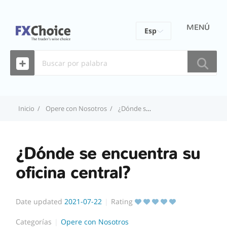
MENÚ
Esp
Eng
Fra
Por
Inicio
Opere con Nosotros
¿Dónde se encuentra su oficina central?
ไทย
¿Dónde se encuentra su
oficina central?
Date updated
2021-07-22
Rating
Categorías
Opere con Nosotros