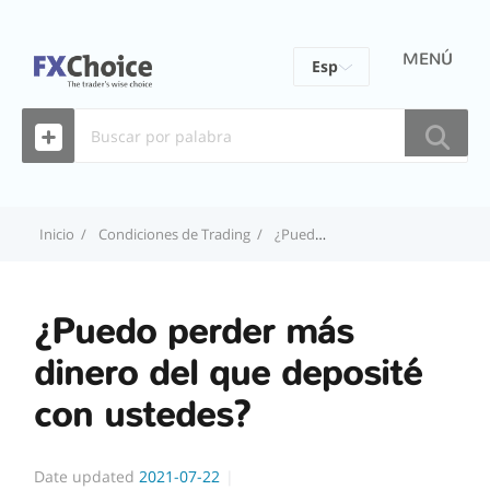
MENÚ
Esp
Eng
Fra
Por
Inicio
Condiciones de Trading
¿Puedo perder más dinero del que deposité con ustedes?
ไทย
¿Puedo perder más
dinero del que deposité
con ustedes?
Date updated
2021-07-22