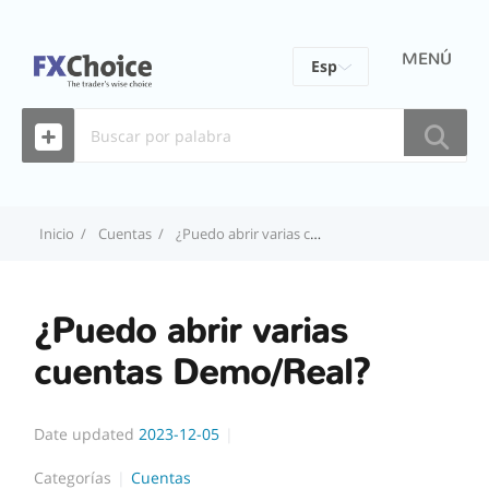
MENÚ
Esp
Eng
Fra
Por
Inicio
Cuentas
¿Puedo abrir varias cuentas Demo/Real?
ไทย
¿Puedo abrir varias
cuentas Demo/Real?
Date updated
2023-12-05
Categorías
Cuentas